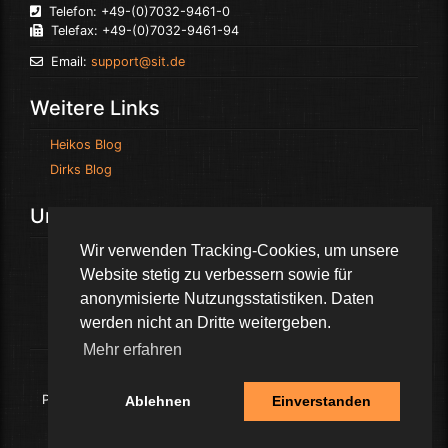
Telefon: +49-(0)7032-9461-0
Telefax: +49-(0)7032-9461-94
Email:
support@sit.de
Weitere Links
Heikos Blog
Dirks Blog
Unsere Partner
Wir verwenden Tracking-Cookies, um unsere
H C L
Website stetig zu verbessern sowie für
H a r b o u r - L i g h t
anonymisierte Nutzungsstatistiken. Daten
I B M
werden nicht an Dritte weitergeben.
B l a c k B e r r y
Mehr erfahren
2023
SIT GmbH
Proudly built with and running on HCL Domino V12 using SIT
Ablehnen
Einverstanden
Portal DXP