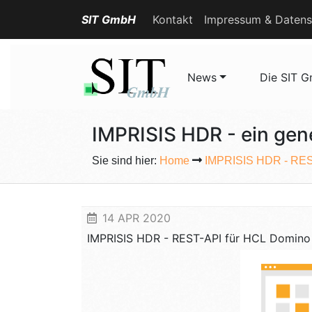
SIT GmbH
Kontakt
Impressum & Datens
News
Die SIT 
IMPRISIS HDR - ein ge
Sie sind hier:
Home
IMPRISIS HDR - RES
14 APR 2020
I
M
P
R
I
S
I
S
H
D
R
-
R
E
S
T
-
A
P
I
f
ü
r
H
C
L
D
o
m
i
n
o