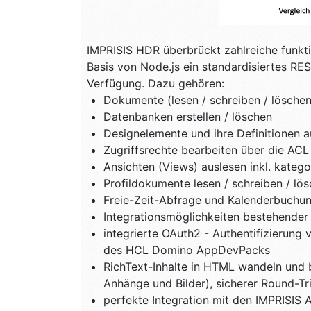
IMPRISIS HDR überbrückt zahlreiche funkti
Basis von Node.js ein standardisiertes RE
Verfügung. Dazu gehören:
Dokumente (lesen / schreiben / löschen
Datenbanken erstellen / löschen
Designelemente und ihre Definitionen a
Zugriffsrechte bearbeiten über die AC
Ansichten (Views) auslesen inkl. katego
Profildokumente lesen / schreiben / lö
Freie-Zeit-Abfrage und Kalenderbuchu
Integrationsmöglichkeiten bestehender 
integrierte OAuth2 - Authentifizierung
des HCL Domino AppDevPacks
RichText-Inhalte in HTML wandeln und be
Anhänge und Bilder), sicherer Round-T
perfekte Integration mit den IMPRISIS 