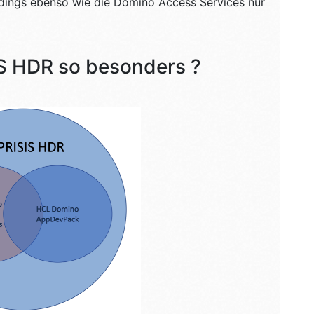
erdings ebenso wie die Domino Access Services nur
S HDR so besonders ?