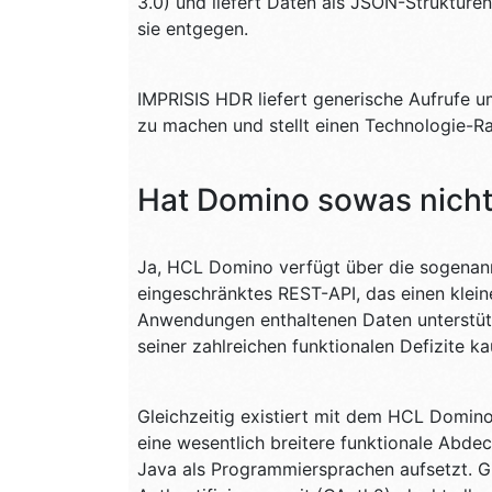
3.0) und liefert Daten als JSON-Struktur
sie entgegen.
IMPRISIS HDR liefert generische Aufrufe u
zu machen und stellt einen Technologie-Ra
Hat Domino sowas nich
Ja, HCL Domino verfügt über die sogenann
eingeschränktes REST-API, das einen kle
Anwendungen enthaltenen Daten unterstützt
seiner zahlreichen funktionalen Defizite k
Gleichzeitig existiert mit dem HCL Domin
eine wesentlich breitere funktionale Abdec
Java als Programmiersprachen aufsetzt. Gl